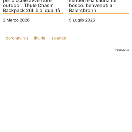
sentieri e la sauna nel
per piccole avventure
bosco: benvenuti a
outdoor: Thule Chasm
Baiersbronn
Backpack 26L è di qualità
9 Luglio 2026
2 Marzo 2026
coronavirus
liguria
spiagge
PUBBLICITÀ