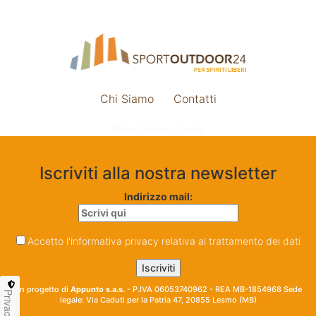
Chi Siamo
Contatti
Impostazione cookie
Iscriviti alla nostra newsletter
Indirizzo mail:
Accetto l'informativa privacy relativa al trattamento dei dati
Un progetto di
Appunto s.a.s.
- P.IVA 06053740962 - REA MB-1854968 Sede
Privacy
legale: Via Caduti per la Patria 47, 20855 Lesmo (MB)