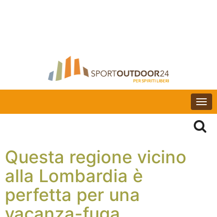
Togg
navi
Questa regione vicino
alla Lombardia è
perfetta per una
vacanza-fuga