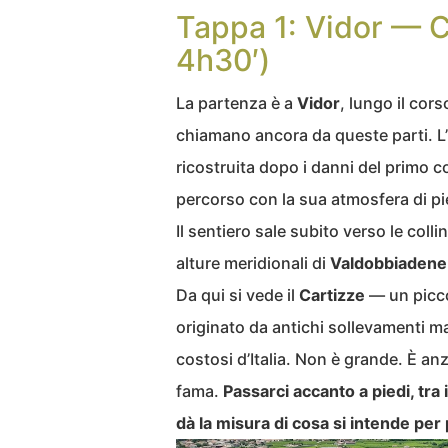
Tappa 1: Vidor — C
4h30′)
La partenza è a
Vidor
, lungo il cors
chiamano ancora da queste parti. L’
ricostruita dopo i danni del primo co
percorso con la sua atmosfera di pie
Il sentiero sale subito verso le colli
alture meridionali di
Valdobbiadene
Da qui si vede il
Cartizze
— un piccol
originato da antichi sollevamenti m
costosi d’Italia. Non è grande. È a
fama.
Passarci accanto a piedi, tra i 
dà la misura di cosa si intende per