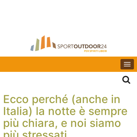
Togg
navi
Ecco perché (anche in
Italia) la notte è sempre
più chiara, e noi siamo
più stressati