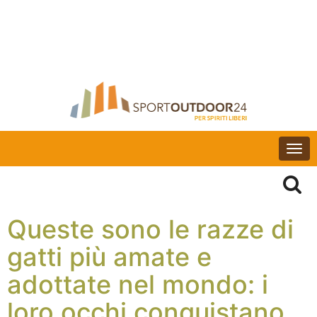
Togg
navi
Queste sono le razze di
gatti più amate e
adottate nel mondo: i
loro occhi conquistano