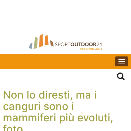
Togg
navi
Non lo diresti, ma i
canguri sono i
mammiferi più evoluti,
foto