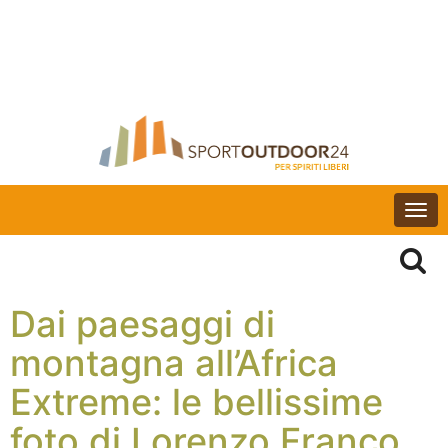
Togg
navi
Dai paesaggi di
montagna all’Africa
Extreme: le bellissime
foto di Lorenzo Franco