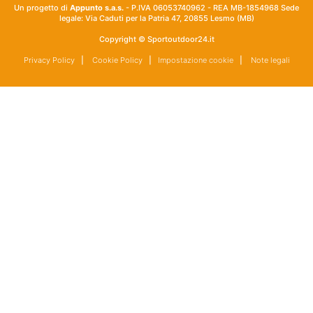
Un progetto di
Appunto s.a.s.
- P.IVA 06053740962 - REA MB-1854968 Sede
legale: Via Caduti per la Patria 47, 20855 Lesmo (MB)
Copyright © Sportoutdoor24.it
Privacy Policy
|
Cookie Policy
|
Impostazione cookie
|
Note legali