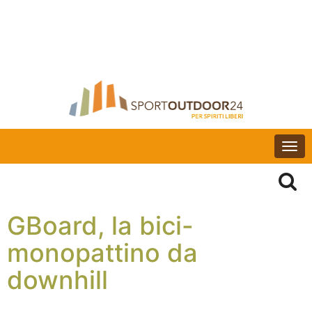
Togg
navi
GBoard, la bici-
monopattino da
downhill