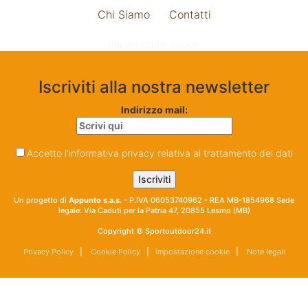
Chi Siamo
Contatti
Impostazione cookie
Iscriviti alla nostra newsletter
Indirizzo mail:
Accetto l'informativa privacy relativa al trattamento dei dati
Un progetto di
Appunto s.a.s.
- P.IVA 06053740962 - REA MB-1854968 Sede
legale: Via Caduti per la Patria 47, 20855 Lesmo (MB)
Copyright © Sportoutdoor24.it
Privacy Policy
|
Cookie Policy
|
Impostazione cookie
|
Note legali