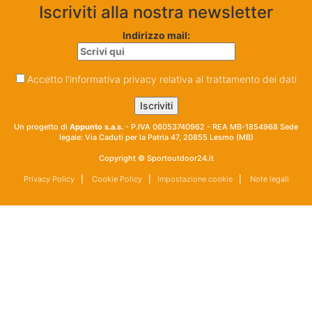
Iscriviti alla nostra newsletter
Indirizzo mail:
Accetto l'informativa privacy relativa al trattamento dei dati
Un progetto di
Appunto s.a.s.
- P.IVA 06053740962 - REA MB-1854968 Sede
legale: Via Caduti per la Patria 47, 20855 Lesmo (MB)
Copyright © Sportoutdoor24.it
Privacy Policy
|
Cookie Policy
|
Impostazione cookie
|
Note legali