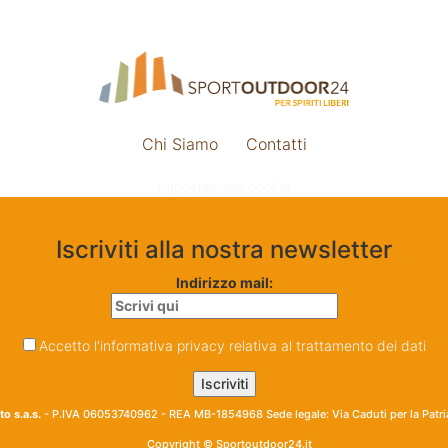
Chi Siamo
Contatti
Impostazione cookie
Iscriviti alla nostra newsletter
Indirizzo mail:
Accetto l'informativa privacy relativa al trattamento dei dati
o s.a.s.
- P.IVA 06053740962 - REA MB-1854968 Sede legale: Via Caduti per la Patr
Copyright © Sportoutdoor24.it