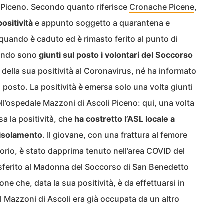
li Piceno. Secondo quanto riferisce
Cronache Picene
,
ositività
e appunto soggetto a quarantena e
uando è caduto ed è rimasto ferito al punto di
uando sono
giunti sul posto i volontari del Soccorso
della sua positività al Coronavirus, né ha informato
l posto. La positività è emersa solo una volta giunti
l’ospedale Mazzoni di Ascoli Piceno: qui, una volta
rsa la positività, che
ha costretto l’ASL locale a
n isolamento
. Il giovane, con una frattura al femore
orio, è stato dapprima tenuto nell’area COVID del
asferito al Madonna del Soccorso di San Benedetto
ne che, data la sua positività, è da effettuarsi in
l Mazzoni di Ascoli era già occupata da un altro