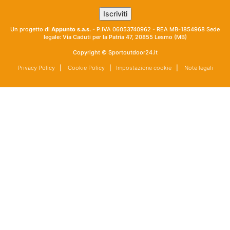
Un progetto di
Appunto s.a.s.
- P.IVA 06053740962 - REA MB-1854968 Sede
legale: Via Caduti per la Patria 47, 20855 Lesmo (MB)
Copyright © Sportoutdoor24.it
Privacy Policy
|
Cookie Policy
|
Impostazione cookie
|
Note legali