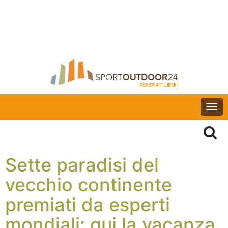
Togg
navi
Sette paradisi del
vecchio continente
premiati da esperti
mondiali: qui la vacanza