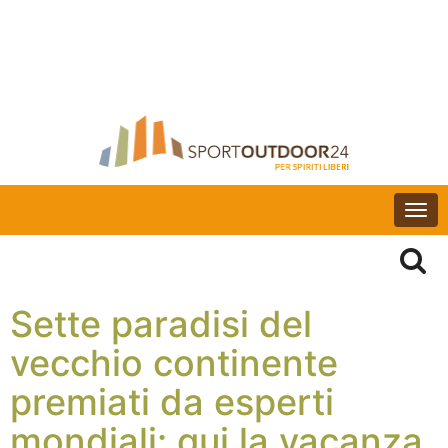
Togg
navi
Sette paradisi del
vecchio continente
premiati da esperti
mondiali: qui la vacanza