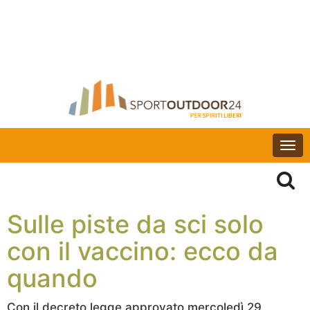
Togg
navi
Sulle piste da sci solo
con il vaccino: ecco da
quando
Con il decreto legge approvato mercoledì 29