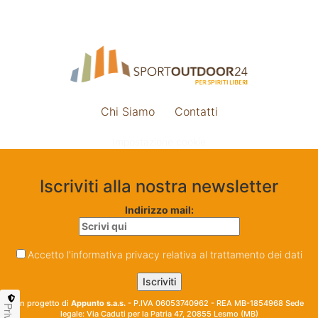
Chi Siamo
Contatti
Impostazione cookie
Iscriviti alla nostra newsletter
Indirizzo mail:
Accetto l'informativa privacy relativa al trattamento dei dati
Un progetto di
Appunto s.a.s.
- P.IVA 06053740962 - REA MB-1854968 Sede
legale: Via Caduti per la Patria 47, 20855 Lesmo (MB)