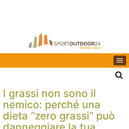
Togg
navi
I grassi non sono il
nemico: perché una
dieta “zero grassi” può
danneggiare la tua