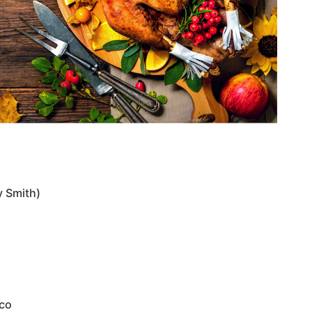
y Smith)
sco