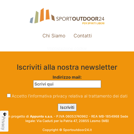
Chi Siamo
Contatti
Impostazione cookie
Iscriviti alla nostra newsletter
Indirizzo mail:
Accetto l'informativa privacy relativa al trattamento dei dati
Un progetto di
Appunto s.a.s.
- P.IVA 06053740962 - REA MB-1854968 Sede
Privacy
legale: Via Caduti per la Patria 47, 20855 Lesmo (MB)
Copyright © Sportoutdoor24.it