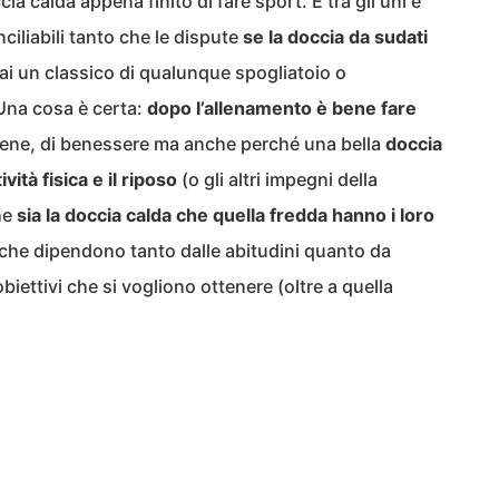
a calda appena finito di fare sport. E tra gli uni e
nciliabili tanto che le dispute
se la doccia da sudati
i un classico di qualunque spogliatoio o
 Una cosa è certa:
dopo l’allenamento è bene fare
igiene, di benessere ma anche perché una bella
doccia
ività fisica e il riposo
(o gli altri impegni della
he
sia la doccia calda che quella fredda hanno i loro
 che dipendono tanto dalle abitudini quanto da
obiettivi che si vogliono ottenere (oltre a quella