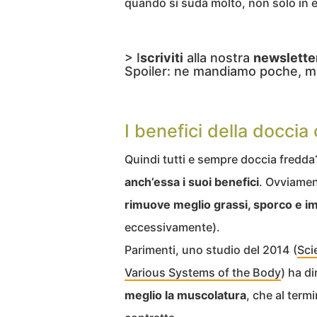
quando si suda molto, non solo in est
> I
scriviti
alla nostra
newslette
Spoiler: ne mandiamo poche, m
I benefici della docci
Quindi tutti e sempre doccia fredd
anch’essa i suoi benefici
. Ovviament
rimuove meglio grassi, sporco e imp
eccessivamente).
Parimenti, uno studio del 2014 (
Sci
Various Systems of the Body
) ha d
meglio la muscolatura
, che al ter