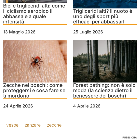
Bici e trigliceridi alti: come
il ciclismo aerobico li
Trigliceridi alti? Il nuoto è
abbassa e a quale
uno degli sport più
intensità
efficaci per abbassarli
13 Maggio 2026
25 Luglio 2026
Zecche nei boschi: come
Forest bathing: non è solo
proteggersi e cosa fare se
moda (la scienza dietro il
ti mordono
benessere dei boschi)
24 Aprile 2026
4 Aprile 2026
vespe
zanzare
zecche
PUBBLICITÀ