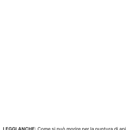
LEGGI ANCHE
:
Come si può morire per la puntura di api