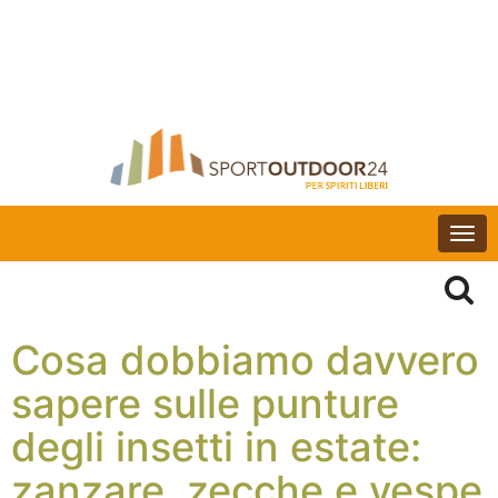
Togg
navi
Cosa dobbiamo davvero
sapere sulle punture
degli insetti in estate:
zanzare, zecche e vespe