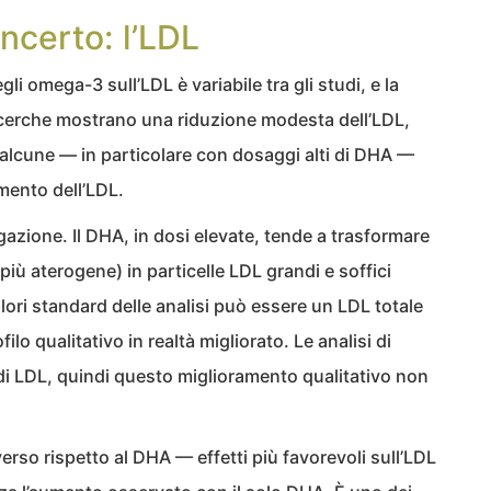
incerto: l’LDL
egli omega-3 sull’LDL è variabile tra gli studi, e la
icerche mostrano una riduzione modesta dell’LDL,
e alcune — in particolare con dosaggi alti di DHA —
mento dell’LDL.
azione. Il DHA, in dosi elevate, tende a trasformare
 più aterogene) in particelle LDL grandi e soffici
alori standard delle analisi può essere un LDL totale
lo qualitativo in realtà migliorato. Le analisi di
 di LDL, quindi questo miglioramento qualitativo non
verso rispetto al DHA — effetti più favorevoli sull’LDL