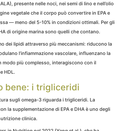
ALA), presente nelle noci, nei semi di lino e nell’olio
gine vegetale che il corpo può convertire in EPA e
sa — meno del 5-10% in condizioni ottimali. Per gli
DHA di origine marina sono quelli che contano.
 dei lipidi attraverso più meccanismi: riducono la
 modulano l’infiammazione vascolare, influenzano la
 in modo più complesso, interagiscono con il
 e HDL.
bene: i trigliceridi
atura sugli omega-3 riguarda i trigliceridi. La
i con la supplementazione di EPA e DHA è uno degli
nutrizione clinica.
rs in Nutrition nel 2022 (Yang et al.), che ha