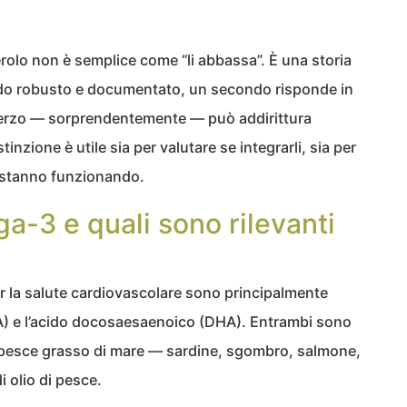
erolo non è semplice come “li abbassa”. È una storia
odo robusto e documentato, un secondo risponde in
erzo — sorprendentemente — può addirittura
tinzione è utile sia per valutare se integrarli, sia per
 stanno funzionando.
a-3 e quali sono rilevanti
er la salute cardiovascolare sono principalmente
A) e l’acido docosaesaenoico (DHA). Entrambi sono
l pesce grasso di mare — sardine, sgombro, salmone,
i olio di pesce.