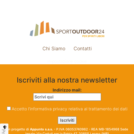
Chi Siamo
Contatti
Impostazione cookie
Iscriviti alla nostra newsletter
Indirizzo mail:
Accetto l'informativa privacy relativa al trattamento dei dati
Un progetto di
Appunto s.a.s.
- P.IVA 06053740962 - REA MB-1854968 Sede
legale: Via Caduti per la Patria 47, 20855 Lesmo (MB)