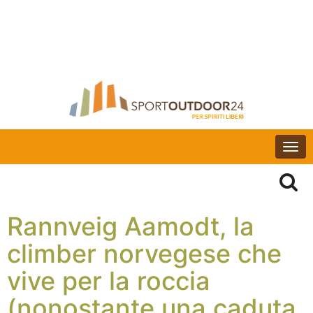
Togg
navi
Rannveig Aamodt, la
climber norvegese che
vive per la roccia
(nonostante una caduta