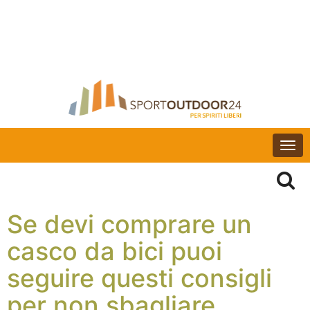
Togg
navi
Se devi comprare un
casco da bici puoi
seguire questi consigli
per non sbagliare