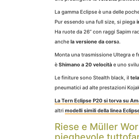
La gamma Eclipse è una delle poch
Pur essendo una full size, si piega
i
Ha ruote da 26” con raggi Sapim radi
anche
la versione da cors
a.
Monta una trasmissione Ultegra e fr
è
Shimano a 20 velocità
e uno svil
Le finiture sono Stealth black, il
tela
p
neumatici ad alte prestazioni Koj
La Tern Eclipse P20 si torva su Am
altri
modelli simili della linea Eclips
Riese e Müller Worl
pieghevole tuttofar