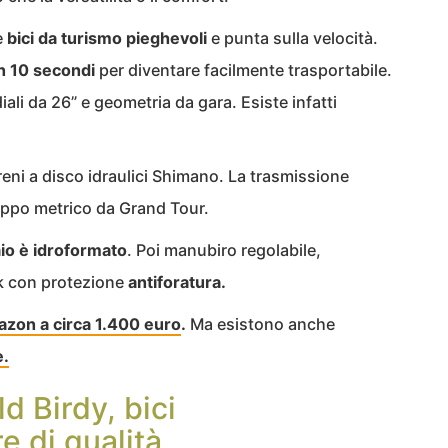
e
bici da turismo pieghevoli
e punta sulla velocità.
n 10 secondi
per diventare facilmente trasportabile.
ali da 26” e geometria da gara. Esiste infatti
eni a disco idraulici Shimano. La trasmissione
uppo metrico da Grand Tour.
io è idroformato
. Poi manubiro regolabile,
ak con protezione
antiforatura.
azon a circa 1.400 euro
.
Ma esistono anche
e.
d Birdy, bici
e di qualità