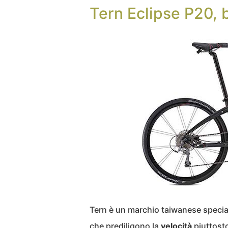
Tern Eclipse P20, b
Tern è un marchio taiwanese speciali
che prediligono la
velocità
piuttosto