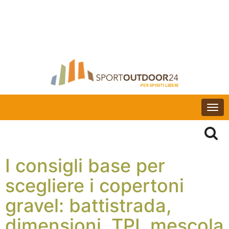
Togg
navi
I consigli base per
scegliere i copertoni
gravel: battistrada,
dimensioni, TPI, mescola