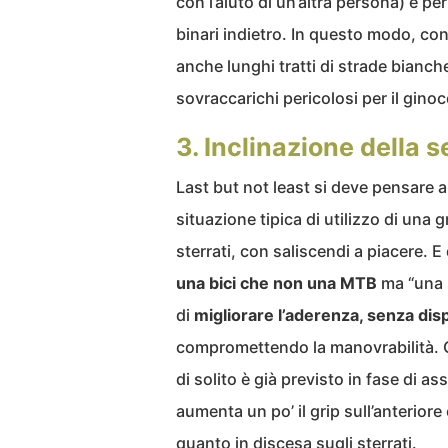
con l’aiuto di un’altra persona) e per
binari indietro. In questo modo, co
anche lunghi tratti di strade bianc
sovraccarichi pericolosi per il ginoc
3. Inclinazione della s
Last but not least si deve pensare al
situazione tipica di utilizzo di una g
sterrati, con saliscendi a piacere.
una bici che non una MTB
ma “una s
di
migliorare l’aderenza, senza dis
compromettendo la manovrabilità. Con
di solito è già previsto in fase di as
aumenta un po’ il grip sull’anteriore 
quanto in discesa sugli sterrati.