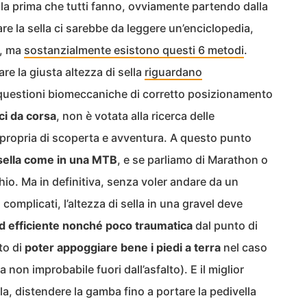
to la prima che tutti fanno, ovviamente partendo dalla
e la sella ci sarebbe da leggere un’enciclopedia,
i, ma
sostanzialmente esistono questi 6 metodi
.
re la giusta altezza di sella
riguardano
questioni biomeccaniche di corretto posizionamento
ci da corsa
, non è votata alla ricerca delle
a propria di scoperta e avventura. A questo punto
 sella come in una MTB
, e se parliamo di Marathon o
hio. Ma in definitiva, senza voler andare da un
complicati, l’altezza di sella in una gravel deve
d efficiente nonché poco traumatica
dal punto di
tto di
poter appoggiare bene i piedi a terra
nel caso
sa non improbabile fuori dall’asfalto). E il miglior
la, distendere la gamba fino a portare la pedivella