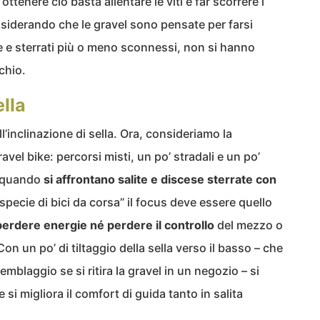
 ottenere ciò basta allentare le viti e far scorrere i
nsiderando che le gravel sono pensate per farsi
he e sterrati più o meno sconnessi, non si hanno
chio.
ella
l’inclinazione di sella. Ora, consideriamo la
ravel bike: percorsi misti, un po’ stradali e un po’
 E quando
si affrontano salite e discese sterrate con
pecie di bici da corsa” il focus deve essere quello
perdere energie né perdere il controllo
del mezzo o
 un po’ di tiltaggio della sella verso il basso – che
semblaggio se si ritira la gravel in un negozio – si
e si migliora il comfort di guida tanto in salita