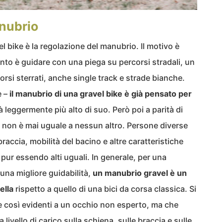
nubrio
el bike è la regolazione del manubrio. Il motivo è
to è guidare con una piega su percorsi stradali, un
orsi sterrati, anche single track e strade bianche.
e –
il manubrio di una gravel bike è già pensato per
à leggermente più alto di suo. Però poi a parità di
lla non è mai uguale a nessun altro. Persone diverse
accia, mobilità del bacino e altre caratteristiche
 pur essendo alti uguali. In generale, per una
una migliore guidabilità,
un manubrio gravel è un
ella
rispetto a quello di una bici da corsa classica. Si
e così evidenti a un occhio non esperto, ma che
 livello di carico sulla schiena
, sulle braccia e sulle