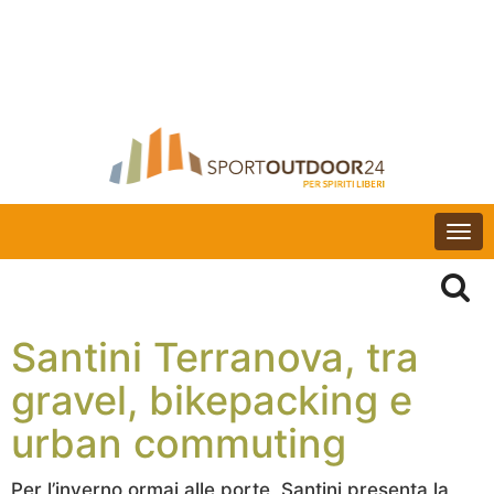
Togg
navi
Santini Terranova, tra
gravel, bikepacking e
urban commuting
Per l’inverno ormai alle porte, Santini presenta la