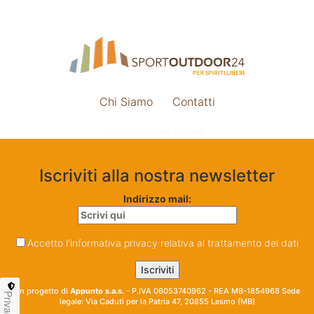
Chi Siamo
Contatti
Impostazione cookie
Iscriviti alla nostra newsletter
Indirizzo mail:
Accetto l'informativa privacy relativa al trattamento dei dati
Un progetto di
Appunto s.a.s.
- P.IVA 06053740962 - REA MB-1854968 Sede
Privacy
legale: Via Caduti per la Patria 47, 20855 Lesmo (MB)