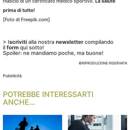
rilascio di un certificato medico sportivo.
La salute
prima di tutto!
[Foto di Freepik.com]
> I
scriviti
alla nostra
newsletter
compilando
il
form
qui sotto!
Spoiler: ne mandiamo poche, ma buone!
©RIPRODUZIONE RISERVATA
Pubblicità
POTREBBE INTERESSARTI
ANCHE...