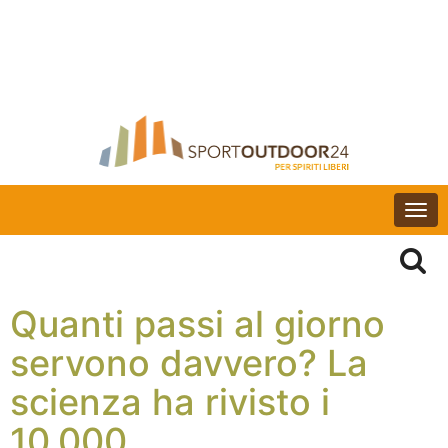
Togg
navi
Quanti passi al giorno
servono davvero? La
scienza ha rivisto i
10.000