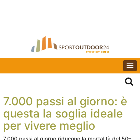
Togg
navi
7.000 passi al giorno: è
questa la soglia ideale
per vivere meglio
7.000 passi al giorno riducono la mortalità del 50–