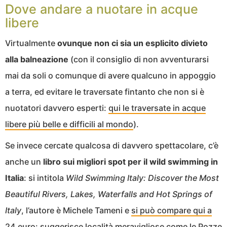
Dove andare a nuotare in acque
libere
Virtualmente
ovunque non ci sia un esplicito divieto
alla balneazione
(con il consiglio di non avventurarsi
mai da soli o comunque di avere qualcuno in appoggio
a terra, ed evitare le traversate fintanto che non si è
nuotatori davvero esperti:
qui le traversate in acque
libere più belle e difficili al mondo
).
Se invece cercate qualcosa di davvero spettacolare, c’è
anche un
libro sui migliori spot per il wild swimming in
Italia
: si intitola
Wild Swimming Italy: Discover the Most
Beautiful Rivers, Lakes, Waterfalls and Hot Springs of
Italy
, l’autore è Michele Tameni e
si può compare qui a
24 euro
: suggerisce località meravigliose come le Pozze