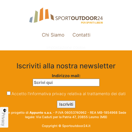
Chi Siamo
Contatti
Impostazione cookie
Iscriviti alla nostra newsletter
Indirizzo mail:
Accetto l'informativa privacy relativa al trattamento dei dati
Un progetto di
Appunto s.a.s.
- P.IVA 06053740962 - REA MB-1854968 Sede
Privacy
legale: Via Caduti per la Patria 47, 20855 Lesmo (MB)
Copyright © Sportoutdoor24.it