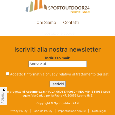
Chi Siamo
Contatti
Impostazione cookie
Iscriviti alla nostra newsletter
Indirizzo mail:
Accetto l'informativa privacy relativa al trattamento dei dati
Un progetto di
Appunto s.a.s.
- P.IVA 06053740962 - REA MB-1854968 Sede
Privacy
legale: Via Caduti per la Patria 47, 20855 Lesmo (MB)
Copyright © Sportoutdoor24.it
Privacy Policy
|
Cookie Policy
|
Impostazione cookie
|
Note legali