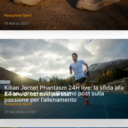
Redazione Sport
10 Marzo 2021
Kilian Jornet Phantasm 24H live: la sfida alla
Kilian Jornet e il bellissimo post sulla
24 ore di corsa è partita!
passione per l’allenamento
Redazione Sport
27 Novembre 2020