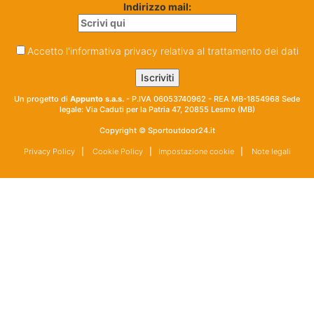
Indirizzo mail:
Accetto l'informativa privacy relativa al trattamento dei dati
Un progetto di
Appunto s.a.s.
- P.IVA 06053740962 - REA MB-1854968 Sede
legale: Via Caduti per la Patria 47, 20855 Lesmo (MB)
Copyright © Sportoutdoor24.it
Privacy Policy
|
Cookie Policy
|
Impostazione cookie
|
Note legali