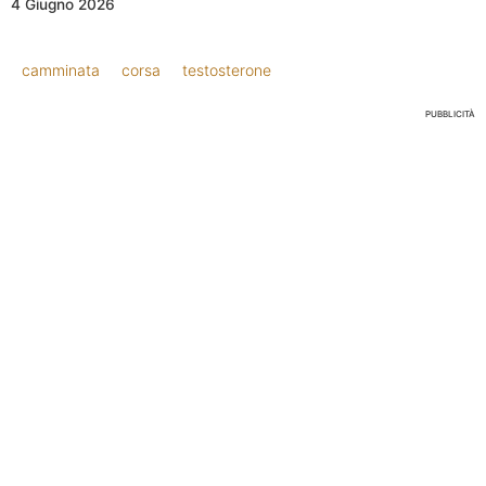
4 Giugno 2026
camminata
corsa
testosterone
PUBBLICITÀ