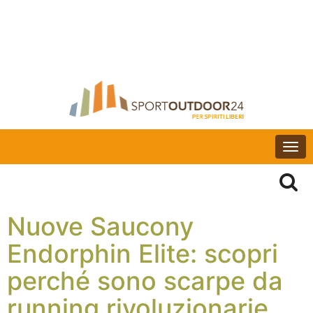
Togg
navi
Nuove Saucony
Endorphin Elite: scopri
perché sono scarpe da
running rivoluzionarie