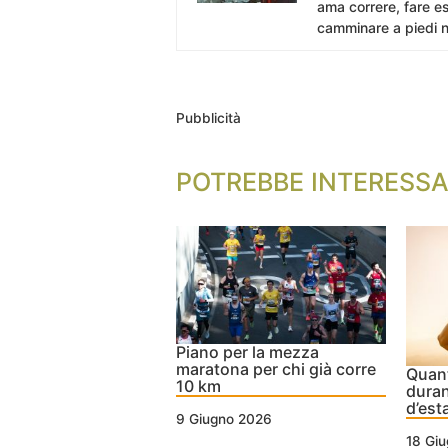
ama correre, fare es
camminare a piedi n
Pubblicità
POTREBBE INTERESSA
Piano per la mezza
maratona per chi già corre
Quant
10 km
duran
d’est
9 Giugno 2026
18 Gi