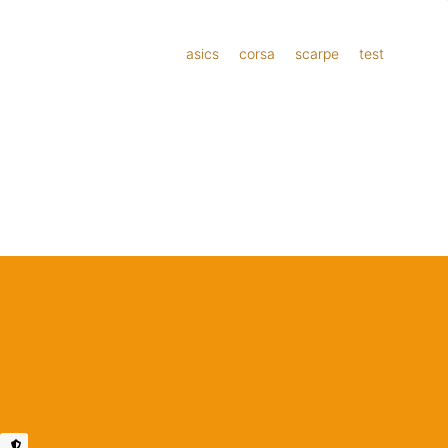
asics
corsa
scarpe
test