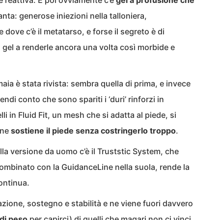
 reattiva. E poi ovviamente c’è
gel a profusione che
nta: generose iniezioni nella talloniera,
dove c’è il metatarso, e forse il segreto è di
il gel a renderle ancora una volta così morbide e
maia è stata rivista: sembra quella di prima, e invece
ndi conto che sono spariti i ‘duri’ rinforzi in
 in Fluid Fit, un mesh che si adatta al piede, si
ine
sostiene il piede senza costringerlo troppo
.
nella versione da uomo c’è il Truststic System, che
ombinato con la GuidanceLine nella suola, rende la
continua.
ione, sostegno e stabilità e ne viene fuori davvero
di peso
per capirci) di quelli che magari non ci vinci