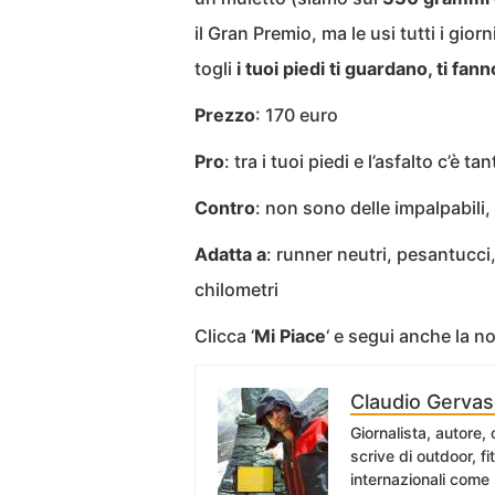
il Gran Premio, ma le usi tutti i gior
togli
i tuoi piedi ti guardano, ti fann
Prezzo
: 170 euro
Pro
: tra i tuoi piedi e l’asfalto c’è t
Contro
: non sono delle impalpabili
Adatta a
: runner neutri, pesantucc
chilometri
Clicca ‘
Mi Piace
‘ e segui anche la 
Claudio Gervas
Giornalista, autore,
scrive di outdoor, f
internazionali come