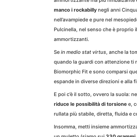
ammortizzante ma più rimbalzante e
manco i rockabilly
negli anni Cinqua
nell’avampiede e pure nel mesopiede 
Pulcinella, nel senso che è proprio 
ammortizzanti.
Se
in medio stat virtus
, anche la to
quando la guardi con attenzione ti re
Biomorphic Fit e sono comparsi quelli
espande in diverse direzioni e alla f
E poi c’è il sotto, ovvero la suola: 
riduce le possibilità di torsione
e, c
rullata più stabile, diretta, fluida e 
Insomma, metti insieme ammortizzaz
un muletto (siamo sui
330 grammi 