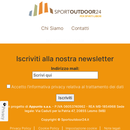
Chi Siamo
Contatti
Impostazione cookie
Iscriviti alla nostra newsletter
Indirizzo mail:
Accetto l'informativa privacy relativa al trattamento dei dati
Un progetto di
Appunto s.a.s.
- P.IVA 06053740962 - REA MB-1854968 Sede
Privacy
legale: Via Caduti per la Patria 47, 20855 Lesmo (MB)
Copyright © Sportoutdoor24.it
Privacy Policy
|
Cookie Policy
|
Impostazione cookie
|
Note legali