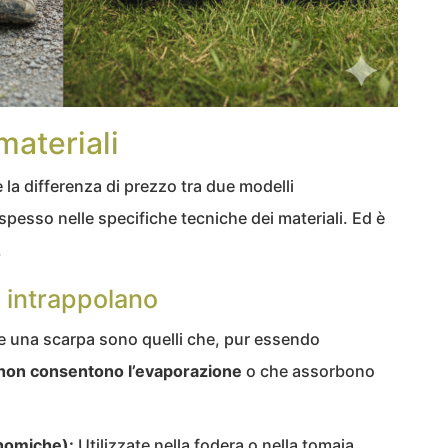
materiali
 la differenza di prezzo tra due modelli
pesso nelle specifiche tecniche dei materiali. Ed è
.
he intrappolano
re una scarpa sono quelli che, pur essendo
non consentono l’evaporazione
o che assorbono
nomiche):
Utilizzate nella fodera o nella tomaia,