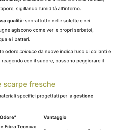
apore, sigillando l’umidità all’interno.
sa qualità:
soprattutto nelle solette e nei
pugne agiscono come veri e propri serbatoi,
ua e i batteri.
rte odore
chimico
da nuove indica l’uso di collanti e
e, reagendo con il sudore, possono peggiorare il
lle scarpe fresche
ateriali specifici progettati per la
gestione
-Odore”
Vantaggio
e Fibra Tecnica: