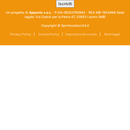
Un progetto di
Appunto s.a.s.
- P.IVA 06053740962 - REA MB-1854968 Sede
legale: Via Caduti per la Patria 47, 20855 Lesmo (MB)
Copyright © Sportoutdoor24.it
Privacy Policy
|
Cookie Policy
|
Impostazione cookie
|
Note legali