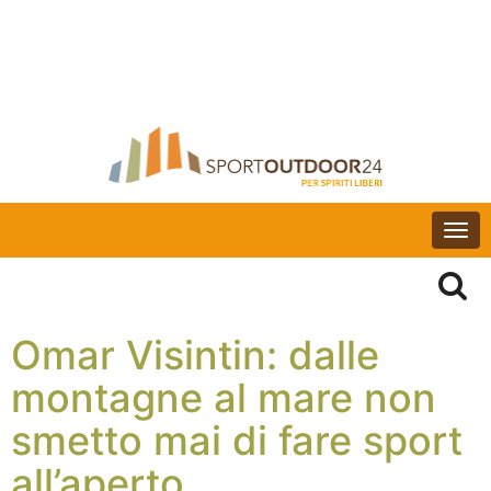
Togg
navi
Omar Visintin: dalle
montagne al mare non
smetto mai di fare sport
all’aperto