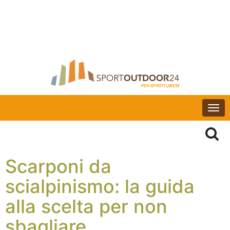
Togg
navi
Scarponi da
scialpinismo: la guida
alla scelta per non
sbagliare