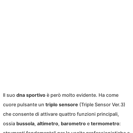
Il suo
dna sportivo
è però molto evidente. Ha come
cuore pulsante un
triplo sensore
(Triple Sensor Ver.3)
che consente di attivare quattro funzioni principali,
ossia
bussola
,
altimetro
,
barometro
e
termometro
:
strumenti fondamentali per le uscite professionistiche e