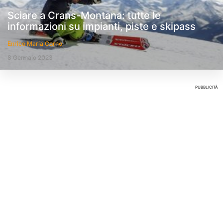
Sciare a Crans-Montana: tutte le
informazioni su impianti, piste e skipass
Enrico Maria Corno
8 Gennaio 2023
PUBBLICITÀ