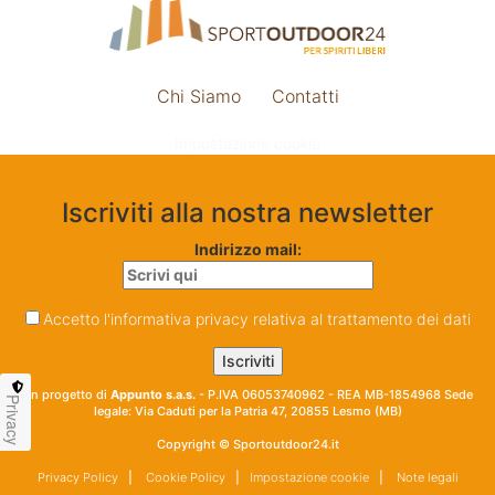
Chi Siamo
Contatti
Impostazione cookie
Iscriviti alla nostra newsletter
Indirizzo mail:
Accetto l'informativa privacy relativa al trattamento dei dati
Un progetto di
Appunto s.a.s.
- P.IVA 06053740962 - REA MB-1854968 Sede
Privacy
legale: Via Caduti per la Patria 47, 20855 Lesmo (MB)
Copyright © Sportoutdoor24.it
Privacy Policy
|
Cookie Policy
|
Impostazione cookie
|
Note legali