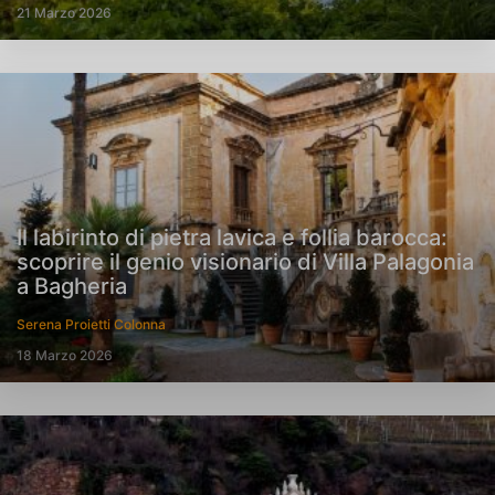
21 Marzo 2026
Il labirinto di pietra lavica e follia barocca:
scoprire il genio visionario di Villa Palagonia
a Bagheria
Serena Proietti Colonna
18 Marzo 2026