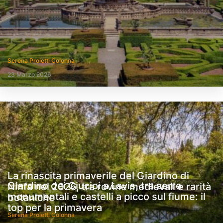
Serena Proietti Colonna
23 Marzo 2026
La rinascita primaverile del Giardino di
Giardino dei Ciucioi a Lavis, tra serre
Ninfa nel 2026, tra rovine medievali e rarità
monumentali e castelli a picco sul fiume: il
botaniche
top per la primavera
Serena Proietti Colonna