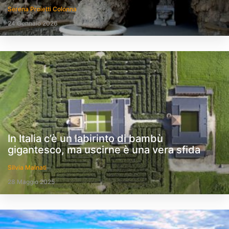
Serena Proietti Colonna
24 Gennaio 2026
In Italia c’è un labirinto di bambù
gigantesco, ma uscirne è una vera sfida
Silvia Malnati
28 Maggio 2025