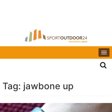
Togg
navi
Tag:
jawbone up