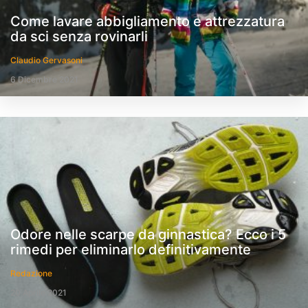
Come lavare abbigliamento e attrezzatura
da sci senza rovinarli
Claudio Gervasoni
6 Dicembre 2021
Odore nelle scarpe da ginnastica? Ecco i 5
rimedi per eliminarlo definitivamente
Redazione
20 Aprile 2021