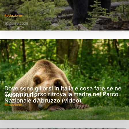
Redazione
10 Aprile 2025
Dove sono gli orsi in Italia e cosa fare se ne
Cucciolo d’orso ritrova la madre nel Parco
incontri uno
Nazionale d’Abruzzo (video)
Redazione
7 Aprile 2025